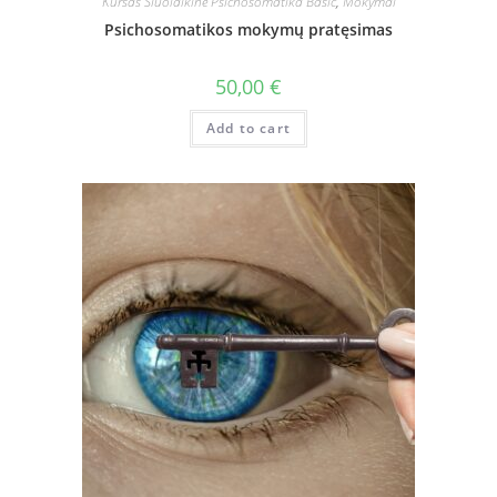
Kursas Šiuolaikinė Psichosomatika Basic
,
Mokymai
Psichosomatikos mokymų pratęsimas
50,00
€
Add to cart