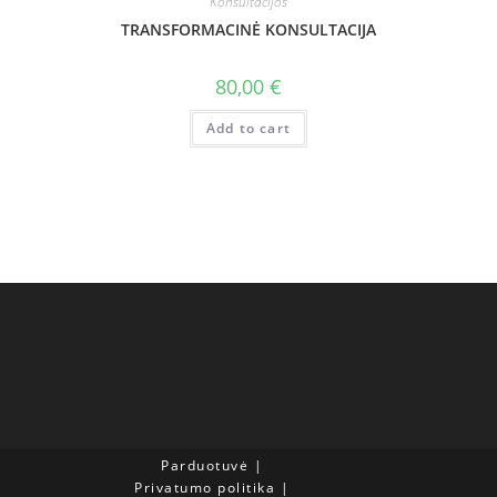
Konsultacijos
TRANSFORMACINĖ KONSULTACIJA
80,00
€
Add to cart
Parduotuvė
Privatumo politika