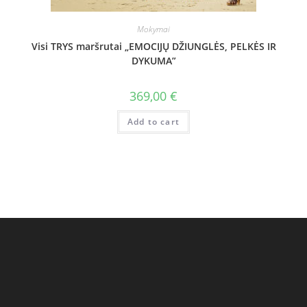
Mokymai
Visi TRYS maršrutai „EMOCIJŲ DŽIUNGLĖS, PELKĖS IR
DYKUMA”
369,00
€
Add to cart