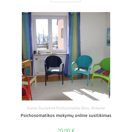
Kursas Šiuolaikinė Psichosomatika Basic
,
Mokymai
Psichosomatikos mokymų online susitikimas
20,00
€