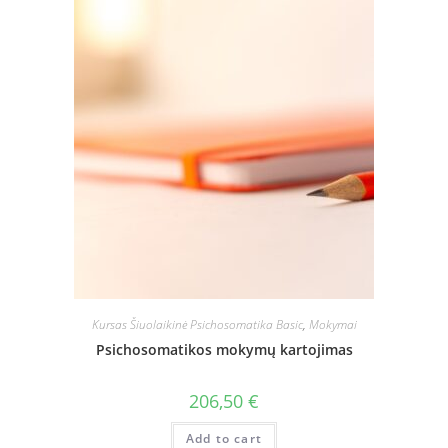
Kursas Šiuolaikinė Psichosomatika Basic
,
Mokymai
Psichosomatikos mokymų kartojimas
206,50
€
Add to cart