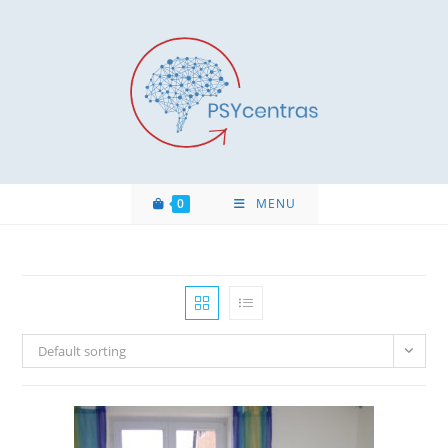
0
MENU
Default sorting