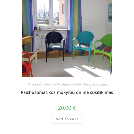
Kursas Šiuolaikinė Psichosomatika Basic
,
Mokymai
Psichosomatikos mokymų online susitikimas
20,00
€
Add to cart