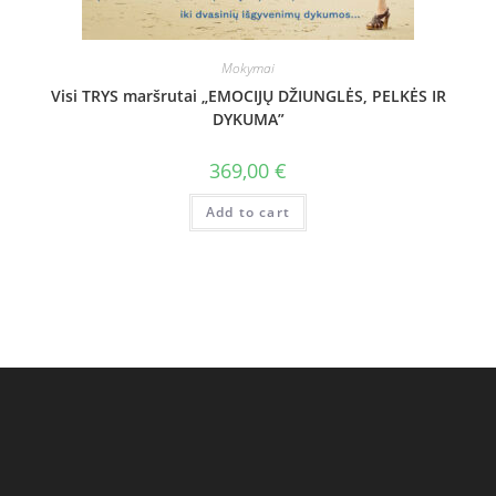
Mokymai
Visi TRYS maršrutai „EMOCIJŲ DŽIUNGLĖS, PELKĖS IR
DYKUMA”
369,00
€
Add to cart