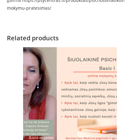
galima
https://psycentras.lt/produktas/psichosomatikos-
mokymu-pratesimas/
Related products