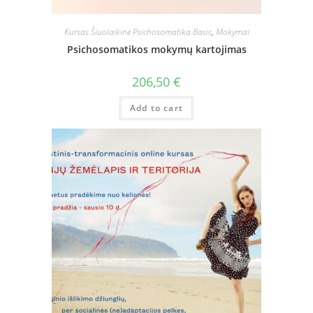
Kursas Šiuolaikinė Psichosomatika Basic
,
Mokymai
Psichosomatikos mokymų kartojimas
206,50
€
Add to cart