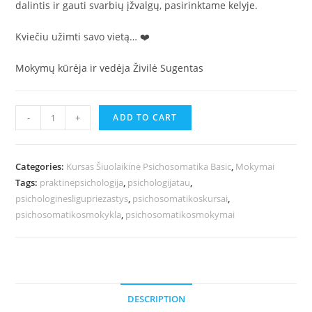
dalintis ir gauti svarbių įžvalgų, pasirinktame kelyje.
Kviečiu užimti savo vietą… ❤️
Mokymų kūrėja ir vedėja Živilė Sugentas
-
+
ADD TO CART
Categories:
Kursas Šiuolaikinė Psichosomatika Basic
,
Mokymai
Tags:
praktinepsichologija
,
psichologijatau
,
psichologinesligupriezastys
,
psichosomatikoskursai
,
psichosomatikosmokykla
,
psichosomatikosmokymai
DESCRIPTION