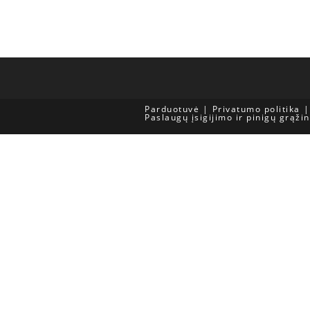
Parduotuvė
Privatumo politika
Paslaugų įsigijimo ir pinigų grąži