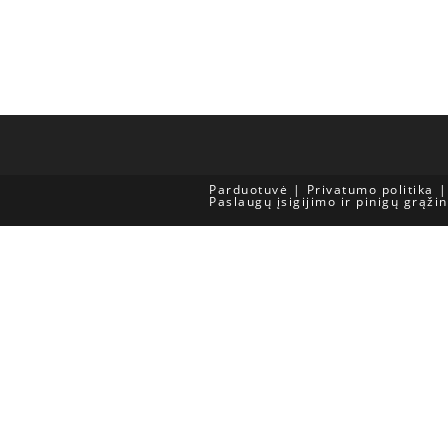
Parduotuvė
Privatumo politika
Paslaugų įsigijimo ir pinigų grąži