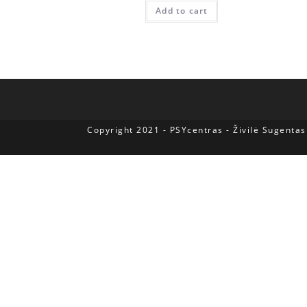
Add to cart
Copyright 2021 - PSYcentras - Živilė Sugentas