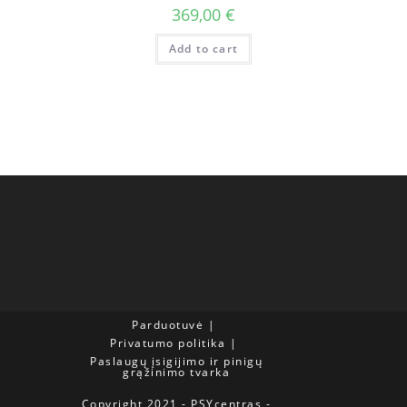
369,00
€
Add to cart
Parduotuvė
Privatumo politika
Paslaugų įsigijimo ir pinigų
grąžinimo tvarka
Copyright 2021 - PSYcentras -