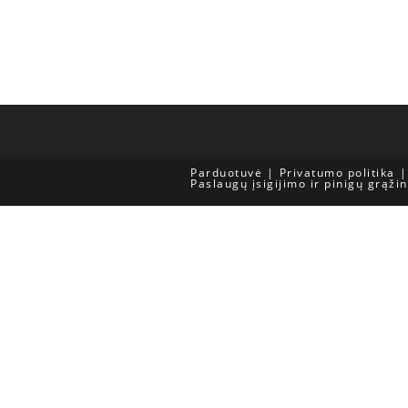
Parduotuvė
Privatumo politika
Paslaugų įsigijimo ir pinigų grąži